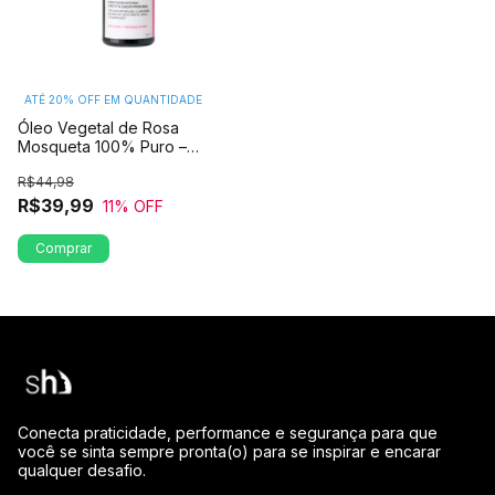
ATÉ 20% OFF
EM QUANTIDADE
Óleo Vegetal de Rosa
Mosqueta 100% Puro –
Prensado a Frio 30ml
R$44,98
R$39,99
11
% OFF
Conecta praticidade, performance e segurança para que
você se sinta sempre pronta(o) para se inspirar e encarar
qualquer desafio.