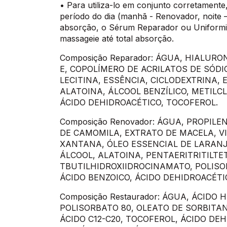
• Para utiliza-lo em conjunto corretament
período do dia (manhã - Renovador, noite 
absorção, o Sérum Reparador ou Uniformi
massageie até total absorção.
Composição Reparador: ÁGUA, HIALUR
E, COPOLÍMERO DE ACRILATOS DE SÓDI
LECITINA, ESSÊNCIA, CICLODEXTRINA, 
ALATOINA, ÁLCOOL BENZÍLICO, METILC
ÁCIDO DEHIDROACÉTICO, TOCOFEROL.
Composição Renovador: ÁGUA, PROPILE
DE CAMOMILA, EXTRATO DE MACELA, VI
XANTANA, ÓLEO ESSENCIAL DE LARANJA
ÁLCOOL, ALATOINA, PENTAERITRITILTET
TBUTILHIDROXIIDROCINAMATO, POLISOR
ÁCIDO BENZOICO, ÁCIDO DEHIDROACÉTI
Composição Restaurador: ÁGUA, ÁCIDO 
POLISORBATO 80, OLEATO DE SORBITAN
ÁCIDO C12-C20, TOCOFEROL, ÁCIDO DEH