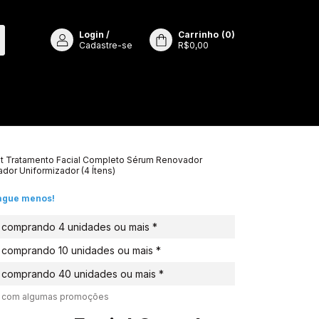
Login
/
Carrinho
(
0
)
Cadastre-se
R$0,00
it Tratamento Facial Completo Sérum Renovador
dor Uniformizador (4 Ítens)
ague menos!
comprando 4 unidades ou mais *
comprando 10 unidades ou mais *
comprando 40 unidades ou mais *
l com algumas promoções