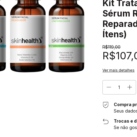
Kit Tra
Sérum R
Reparad
Ítens)
R$119,00
R$107,
Ver mais detalhes
Compra pr
Seus dados
Trocas e 
Se não gos