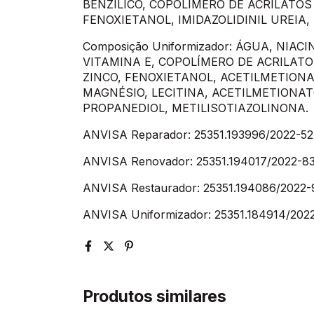
BENZÍLICO, COPOLÍMERO DE ACRILATOS 
FENOXIETANOL, IMIDAZOLIDINIL UREIA,
Composição Uniformizador: ÁGUA, NIAC
VITAMINA E, COPOLÍMERO DE ACRILATO
ZINCO, FENOXIETANOL, ACETILMETION
MAGNÉSIO, LECITINA, ACETILMETIONA
PROPANEDIOL, METILISOTIAZOLINONA.
ANVISA Reparador: 25351.193996/2022-52
ANVISA Renovador: 25351.194017/2022-83
ANVISA Restaurador: 25351.194086/2022-
ANVISA Uniformizador: 25351.184914/202
Produtos similares