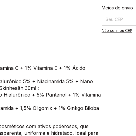
Entregas para o CE
Meios de envio
Não sei meu CEP
tamina C + 1% Vitamina E + 1% Ácido
ialurônico 5% + Niacinamida 5% + Nano
Skinhealth 30ml ;
o Hialurônico + 5% Pantenol + 1% Vitamina
namida + 1,5% Oligomix + 1% Ginkgo Biloba
cosméticos com ativos poderosos, que
sparente, uniforme e hidratado. Ideal para