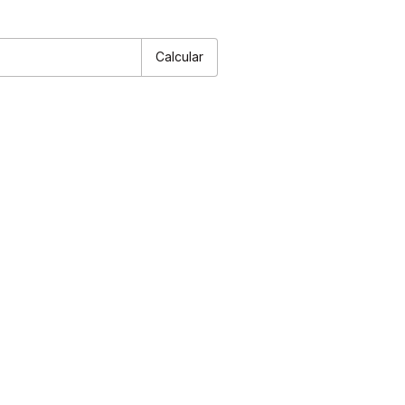
P:
Alterar CEP
Calcular