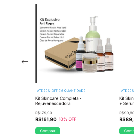
E
ATÉ 20% OFF
EM QUANTIDADE
ATÉ 20
 - Sabonete
Kit Skincare Completa -
Kit Ski
+ Sérum Da sua
Rejuvenescedora
+ Séru
akuchiol
R$179,90
R$99,8
R$161,90
R$89
10
% OFF
Comp