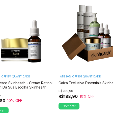
% OFF
EM QUANTIDADE
ATÉ 20% OFF
EM QUANTIDADE
ncare Skinhealth - Creme Retinol
Caixa Exclusiva Essentials Skinhe
m Da Sua Escolha Skinhealth
R$209,90
0
R$188,90
10
% OFF
,80
10
% OFF
rar