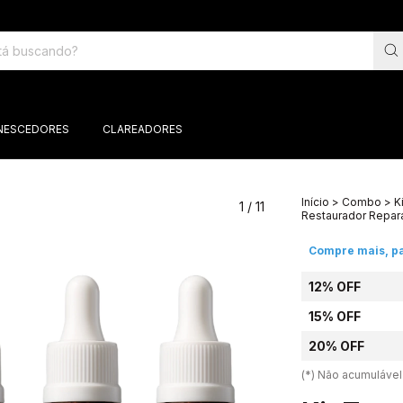
NESCEDORES
CLAREADORES
Início
>
Combo
>
K
1
/
11
Restaurador Repara
Compre mais, p
12% OFF
15% OFF
20% OFF
(*) Não acumuláve