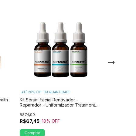
ATÉ 20% OFF
EM QUANTIDADE
ATÉ 20% OFF
EM 
alth
Kit Sérum Facial Renovador -
Kit Sérum Facia
Reparador - Uniformizador Tratamento
Uniformizador
Completo (3 Itens)
Tratamento Com
R$74,90
R$74,90
R$67,45
R$67,45
10
% OFF
10
%