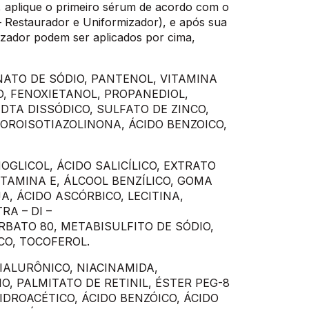
e, aplique o primeiro sérum de acordo com o
– Restaurador e Uniformizador), e após sua
zador podem ser aplicados por cima,
ONATO DE SÓDIO, PANTENOL, VITAMINA
O, FENOXIETANOL, PROPANEDIOL,
EDTA DISSÓDICO, SULFATO DE ZINCO,
LOROISOTIAZOLINONA, ÁCIDO BENZOICO,
NOGLICOL, ÁCIDO SALICÍLICO, EXTRATO
TAMINA E, ÁLCOOL BENZÍLICO, GOMA
, ÁCIDO ASCÓRBICO, LECITINA,
RA – DI –
BATO 80, METABISULFITO DE SÓDIO,
CO, TOCOFEROL.
HIALURÔNICO, NIACINAMIDA,
O, PALMITATO DE RETINIL, ÉSTER PEG-8
IDROACÉTICO, ÁCIDO BENZÓICO, ÁCIDO