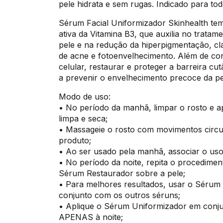
pele hidrata e sem rugas. Indicado para todo
Sérum Facial Uniformizador Skinhealth tem
ativa da Vitamina B3, que auxilia no tratam
pele e na redução da hiperpigmentação, c
de acne e fotoenvelhecimento. Além de con
celular, restaurar e proteger a barreira c
a prevenir o envelhecimento precoce da p
Modo de uso:
• No período da manhã, limpar o rosto e 
limpa e seca;
• Massageie o rosto com movimentos circul
produto;
• Ao ser usado pela manhã, associar o uso
• No período da noite, repita o procediment
Sérum Restaurador sobre a pele;
• Para melhores resultados, usar o Sérum 
conjunto com os outros séruns;
• Aplique o Sérum Uniformizador em conj
APENAS à noite;